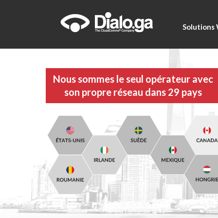
Solution
Nous sommes le seul opérateur avec
son propre réseau dans 29 pays