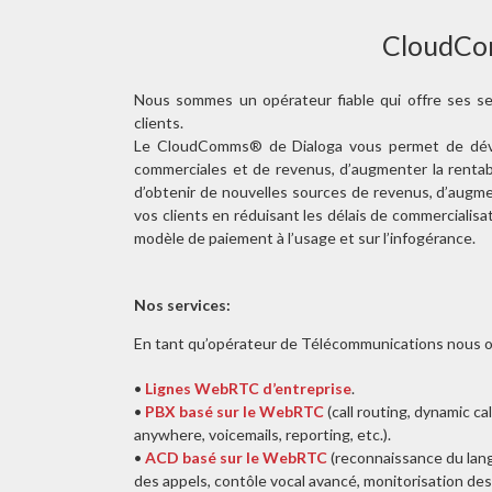
CloudC
Nous sommes un opérateur fiable qui offre ses se
clients.
Le CloudComms® de Dialoga vous permet de déve
commerciales et de revenus, d’augmenter la rentabil
d’obtenir de nouvelles sources de revenus, d’augmen
vos clients en réduisant les délais de commercialisa
modèle de paiement à l’usage et sur l’infogérance.
Nos services:
En tant qu’opérateur de Télécommunications nous off
•
Lignes WebRTC d’entreprise
.
•
PBX basé sur le WebRTC
(call routing, dynamic ca
anywhere, voicemails, reporting, etc.).
•
ACD basé sur le WebRTC
(reconnaissance du lan
des appels, contôle vocal avancé, monitorisation de