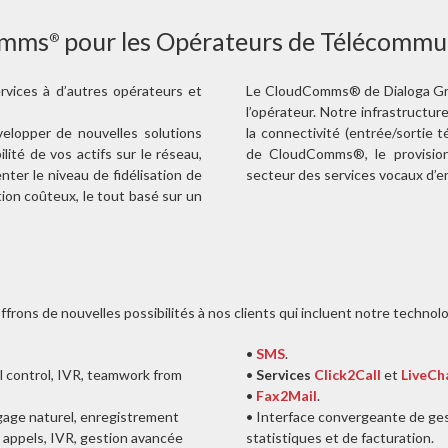
omms
pour les Opérateurs de Télécommu
®
rvices à d’autres opérateurs et
Le CloudComms® de Dialoga Grou
l’opérateur. Notre infrastructu
lopper de nouvelles solutions
la connectivité (entrée/sortie 
ité de vos actifs sur le réseau,
de CloudComms®, le provision
ter le niveau de fidélisation de
secteur des services vocaux d’e
tion coûteux, le tout basé sur un
rons de nouvelles possibilités à nos clients qui incluent notre techno
•
SMS
.
ll control, IVR, teamwork from
•
Services
Click2Call
et
LiveCh
•
Fax2Mail
.
gage naturel, enregistrement
• Interface convergeante de ge
s appels, IVR, gestion avancée
statistiques et de facturation.