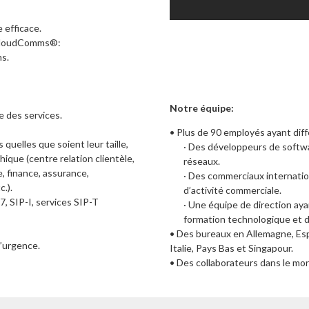
 efficace.
u CloudComms®:
s.
Notre équipe:
e des services.
• Plus de 90 employés ayant diff
quelles que soient leur taille,
· Des développeurs de softwa
ique (centre relation clientèle,
réseaux.
e, finance, assurance,
· Des commerciaux internati
.).
d’activité commerciale.
7, SIP-I, services SIP-T
· Une équipe de direction aya
formation technologique et 
• Des bureaux en Allemagne, Es
d’urgence.
Italie, Pays Bas et Singapour.
• Des collaborateurs dans le mon